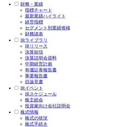
財務・業績
指標チャート
最新業績ハイライト
経営指標
セグメント別業績推移
財務諸表
IRライブラリ
IRリリース
決算短信
決算説明会資料
中期経営計画
有価証券報告書
事業報告書
目論見書
IRイベント
IRスケジュール
株主総会
投資家向け会社説明会
株式情報
株式の状況
株式手続き