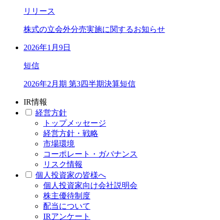
リリース
株式の立会外分売実施に関するお知らせ
2026年1月9日
短信
2026年2月期 第3四半期決算短信
IR情報
経営方針
トップメッセージ
経営方針・戦略
市場環境
コーポレート・ガバナンス
リスク情報
個人投資家の皆様へ
個人投資家向け会社説明会
株主優待制度
配当について
IRアンケート