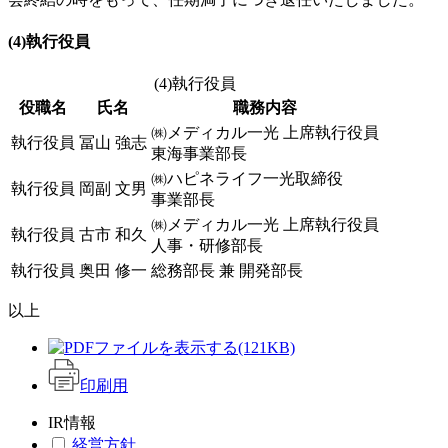
(4)執行役員
(4)執行役員
役職名
氏名
職務内容
㈱メディカル一光 上席執行役員
執行役員
冨山 強志
東海事業部長
㈱ハピネライフ一光取締役
執行役員
岡副 文男
事業部長
㈱メディカル一光 上席執行役員
執行役員
古市 和久
人事・研修部長
執行役員
奥田 修一
総務部長 兼 開発部長
以上
(121KB)
印刷用
IR情報
経営方針