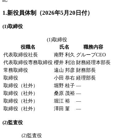
1.新役員体制（2026年5月20日付）
(1)取締役
(1)取締役
役職名
氏名
職務内容
代表取締役社長
南野 利久
グループCEO
代表取締役専務取締役
櫻井 利治
財務経理本部長
常務取締役
遠山 邦彦
財務部長
取締役
小田 恭右
経理部長
取締役（社外）
堀野 桂子
―
取締役（社外）
桑原 茂裕
―
取締役（社外）
堀江 裕
―
取締役（社外）
澤田 菫
―
(2)監査役
(2)監査役