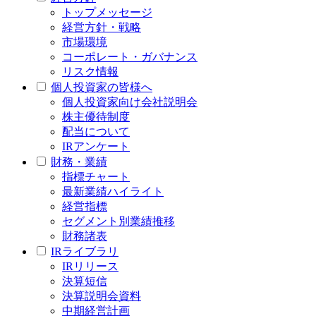
トップメッセージ
経営方針・戦略
市場環境
コーポレート・ガバナンス
リスク情報
個人投資家の皆様へ
個人投資家向け会社説明会
株主優待制度
配当について
IRアンケート
財務・業績
指標チャート
最新業績ハイライト
経営指標
セグメント別業績推移
財務諸表
IRライブラリ
IRリリース
決算短信
決算説明会資料
中期経営計画