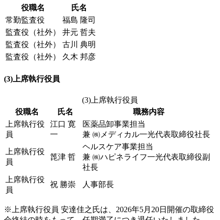
役職名
氏名
常勤監査役
福島 隆司
監査役（社外）
井元 哲夫
監査役（社外）
古川 典明
監査役（社外）
久木 邦彦
(3)上席執行役員
(3)上席執行役員
役職名
氏名
職務内容
上席執行役
江口 寛
医薬品卸事業担当
員
一
兼 ㈱メディカル一光代表取締役社長
ヘルスケア事業担当
上席執行役
箆津 哲
兼 ㈱ハピネライフ一光代表取締役副
員
社長
上席執行役
祝 勝崇
人事部長
員
※上席執行役員 安達佳之氏は、2026年5月20日開催の取締役
会終結の時をもって、任期満了につき退任いたしました。