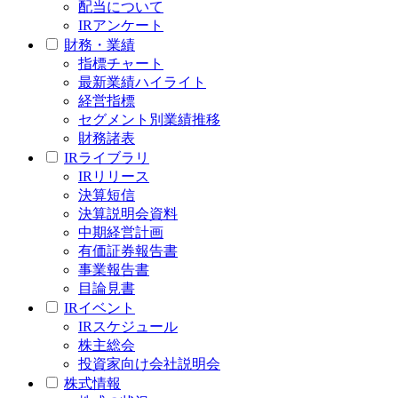
配当について
IRアンケート
財務・業績
指標チャート
最新業績ハイライト
経営指標
セグメント別業績推移
財務諸表
IRライブラリ
IRリリース
決算短信
決算説明会資料
中期経営計画
有価証券報告書
事業報告書
目論見書
IRイベント
IRスケジュール
株主総会
投資家向け会社説明会
株式情報