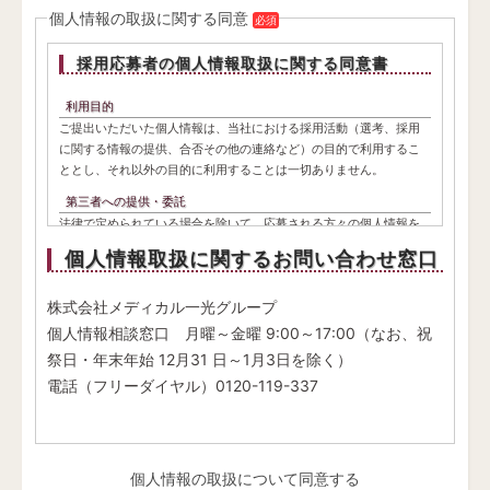
個人情報の取扱に関する同意
必須
採用応募者の個人情報取扱に関する同意書
利用目的
ご提出いただいた個人情報は、当社における採用活動（選考、採用
に関する情報の提供、合否その他の連絡など）の目的で利用するこ
ととし、それ以外の目的に利用することは一切ありません。
第三者への提供・委託
法律で定められている場合を除いて、応募される方々の個人情報を
当該応募者の同意を得ず第三者に開示・提供・委託することはござ
個人情報取扱に関するお問い合わせ窓口
いません。
開示･訂正･削除について
株式会社メディカル一光グループ
当社は、採用応募者の個人情報に関する開示等の求めを受け付けて
個人情報相談窓口 月曜～金曜 9:00～17:00（なお、祝
おります。その手続きについては、下記窓口にお問い合わせくださ
祭日・年末年始 12月31 日～1月3日を除く）
い。
電話（フリーダイヤル）0120-119-337
個人情報の取扱について同意する