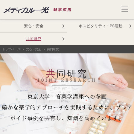
安心・安全
ホスピタリティ・PS活動
共同研究
トップページ
安心・安全
共同研究
共同研究
JOINT RESEARCH
東京大学 育薬学講座への参画
確かな薬学的アプローチを実践するために、プレア
ボイド事例を共有し、知識を高めています。