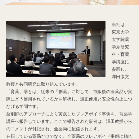
当社は、
東京大学
大学院薬
学系研究
科・育薬
学講座に
参画し、
澤田康文
教授と共同研究に取り組んでいます。
「育薬」学とは、従来の「創薬」に対して、市販後の医薬品が実
際にどう使用されているかを解析し、適正使用と安全性向上につ
なげる学問です。
薬剤師のアプローチにより実践したプレアボイド事例を、育薬学
講座へ報告しています。ここで報告された事例は、澤田教授から
のコメントが付記され、全薬局に配信されます。
在籍している薬局だけでなく、全薬局のプレアボイド事例に触れ