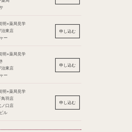
ー薬局
サ
説明+薬局見学
宇治東店
申し込む
チャー
説明+薬局見学
き
申し込む
宇治東店
チャー
説明+薬局見学
下鳥羽店
申し込む
北ノ口店
ビル