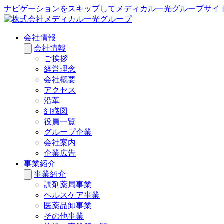
ナビゲーションをスキップしてメディカル一光グループサイ
会社情報
会社情報
ご挨拶
経営理念
会社概要
アクセス
沿革
組織図
役員一覧
グループ企業
会社案内
企業広告
事業紹介
事業紹介
調剤薬局事業
ヘルスケア事業
医薬品卸事業
その他事業