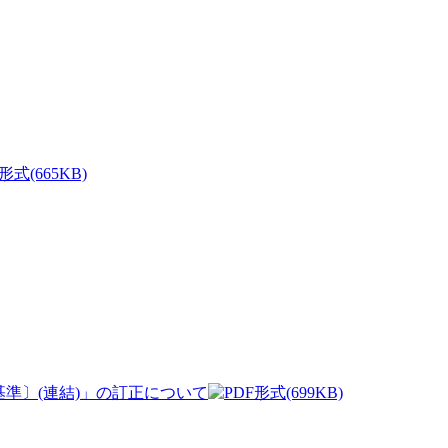
(665KB)
本基準〕(連結)」の訂正について
(699KB)