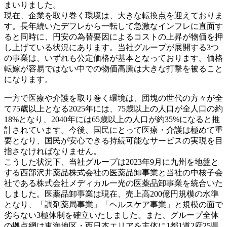
まいりました。
現在、企業を取り巻く環境は、大きな転換点を迎えておりま
す。長年続いたデフレから一転して急激なインフレに直面す
ると同時に、円安の為替要因によるコストの上昇が物価を押
し上げている状況にあります。当社グループが展開する3つ
の事業は、いずれも公定価格が基本となっております。価格
転嫁が容易ではない中での物価高騰は大きな打撃を被ること
になります。
一方で医療や介護を取り巻く環境は、団塊の世代の方々が全
て75歳以上となる2025年には、75歳以上の人口が全人口の約
18%となり、2040年には65歳以上の人口が約35%になると推
計されています。今後、国民にとって医療・介護は極めて重
要となり、国民が安心できる持続可能なサービスの実現を目
指さなければなりません。
こうした状況下、当社グループは2023年9月に九州を地盤と
する西部沢井薬品株式会社の医薬品卸事業と当社の中核子会
社である株式会社メディカル一光の医薬品卸事業を統合いた
しました。医薬品卸事業は現在、売上高200億円規模の水準
となり、「調剤薬局事業」「ヘルスケア事業」と規模の面で
劣らない3極体制を確立いたしました。また、グループ全体
の拠点網は東海地区・西日本エリアを主体に
1都1道2府25県