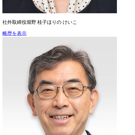
社外取締役
堀野 桂子
ほりの けいこ
略歴を表示