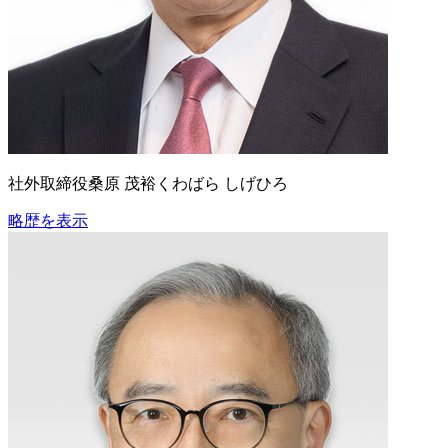
社外取締役
桑原 茂裕
くわばら しげひろ
略歴を表示