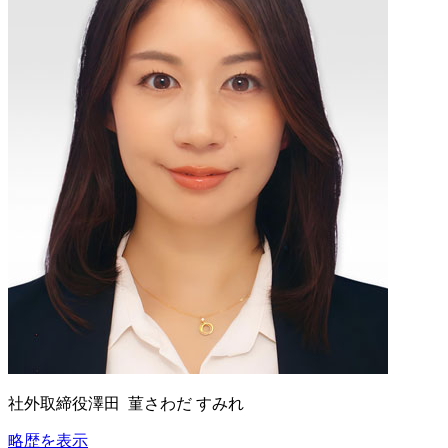
社外取締役
澤田 菫
さわだ すみれ
略歴を表示