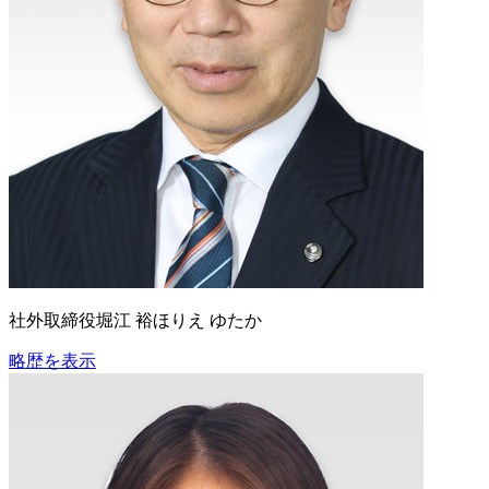
社外取締役
堀江 裕
ほりえ ゆたか
略歴を表示