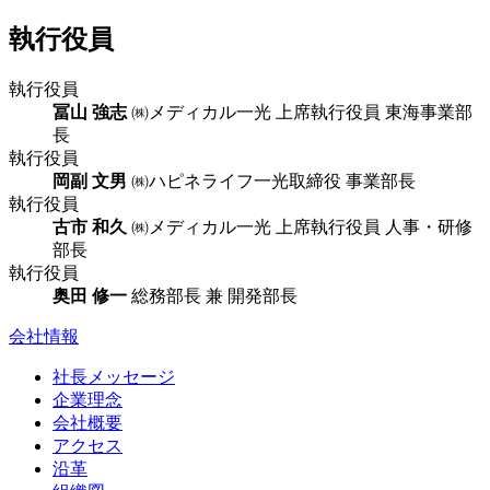
執行役員
執行役員
冨山 強志
㈱メディカル一光 上席執行役員 東海事業部
長
執行役員
岡副 文男
㈱ハピネライフ一光取締役 事業部長
執行役員
古市 和久
㈱メディカル一光 上席執行役員 人事・研修
部長
執行役員
奥田 修一
総務部長 兼 開発部長
会社情報
社長メッセージ
企業理念
会社概要
アクセス
沿革