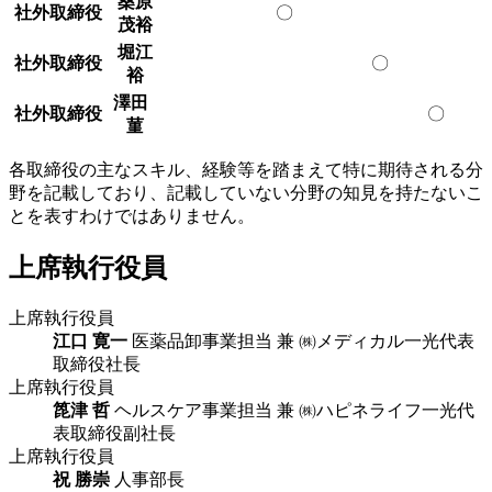
桑原
社外取締役
〇
茂裕
堀江
社外取締役
〇
裕
澤田
社外取締役
〇
菫
各取締役の主なスキル、経験等を踏まえて特に期待される分
野を記載しており、記載していない分野の知見を持たないこ
とを表すわけではありません。
上席執行役員
上席執行役員
江口 寛一
医薬品卸事業担当 兼 ㈱メディカル一光代表
取締役社長
上席執行役員
箆津 哲
ヘルスケア事業担当 兼 ㈱ハピネライフ一光代
表取締役副社長
上席執行役員
祝 勝崇
人事部長