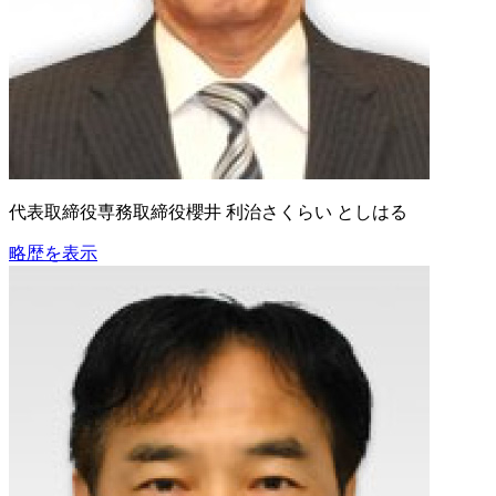
代表取締役専務取締役
櫻井 利治
さくらい としはる
略歴を表示