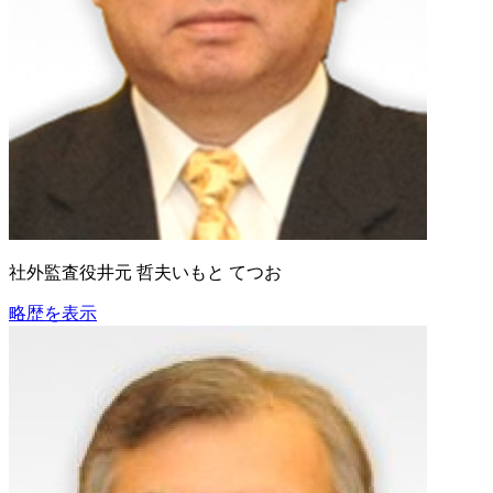
社外監査役
井元 哲夫
いもと てつお
略歴を表示