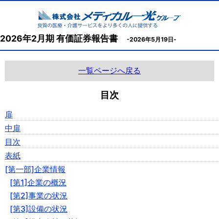
2026年2月期 有価証券報告書
-2026年5月19日-
一覧ページへ戻る
目次
扉
中扉
目次
表紙
[第一部]企業情報
[第1]企業の概況
[第2]事業の状況
[第3]設備の状況