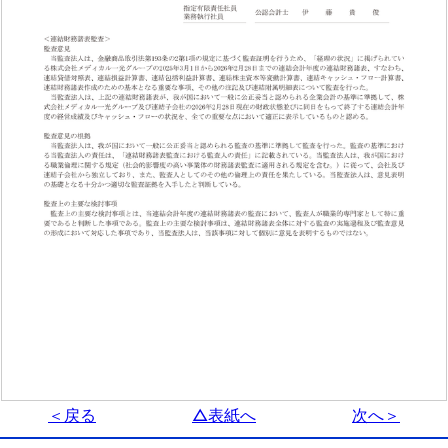
＜戻る
△表紙へ
次へ＞