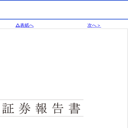
△表紙へ
次へ＞