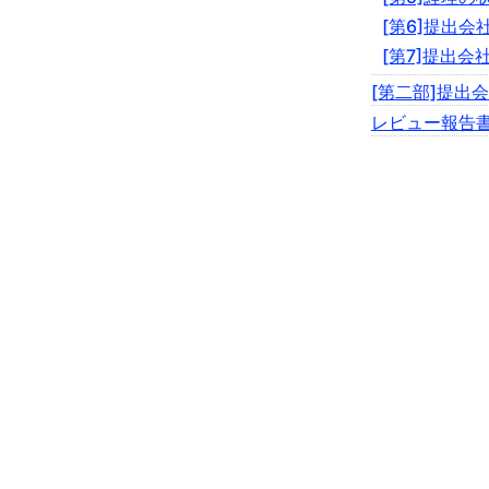
[第6]提出
[第7]提出会
[第二部]提出
レビュー報告