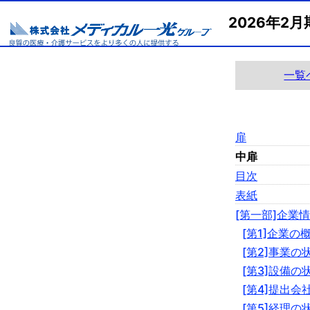
2026年2
一覧
扉
中扉
目次
表紙
[第一部]企業
[第1]企業の
[第2]事業の
[第3]設備の
[第4]提出会
[第5]経理の