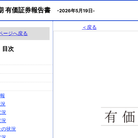
月期 有価証券報告書
-2026年5月19日-
＜戻る
ページへ戻る
目次
情報
概況
状況
状況
社の状況
状況