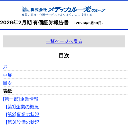
2026年2月期 有価証券報告書
-2026年5月19日-
一覧ページへ戻る
目次
扉
中扉
目次
表紙
[第一部]企業情報
[第1]企業の概況
[第2]事業の状況
[第3]設備の状況