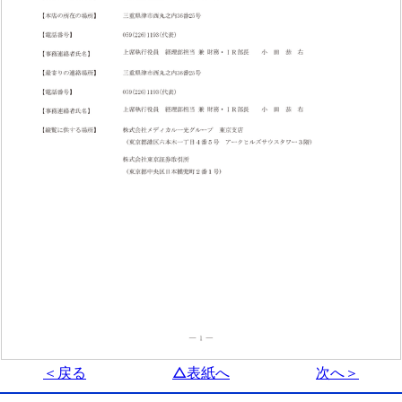
＜戻る
△表紙へ
次へ＞