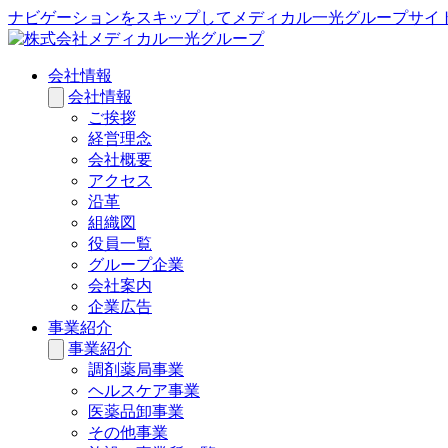
ナビゲーションをスキップしてメディカル一光グループサイ
会社情報
会社情報
ご挨拶
経営理念
会社概要
アクセス
沿革
組織図
役員一覧
グループ企業
会社案内
企業広告
事業紹介
事業紹介
調剤薬局事業
ヘルスケア事業
医薬品卸事業
その他事業