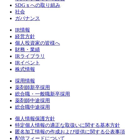
SDGｓへの取り組み
社会
ガバナンス
IR情報
経営方針
個人投資家の皆様へ
財務・業績
IRライブラリ
IRイベント
株式情報
採用情報
薬剤師新卒採用
総合職・一般職新卒採用
薬剤師中途採用
総合職中途採用
個人情報保護方針
特定個人情報の適正な取扱いに関する基本方針
匿名加工情報の作成および提供に関する公表事項
配信フィードについて