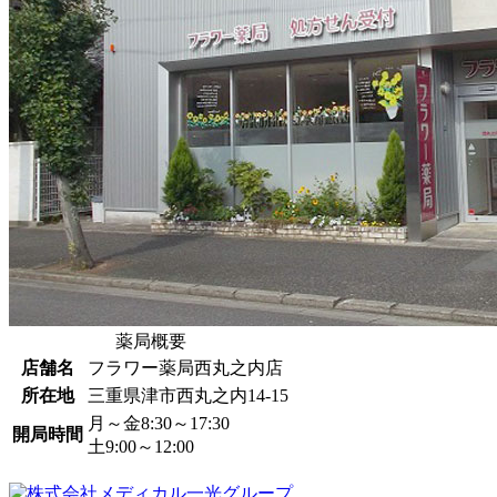
薬局概要
店舗名
フラワー薬局西丸之内店
所在地
三重県津市西丸之内14-15
月～金8:30～17:30
開局時間
土9:00～12:00