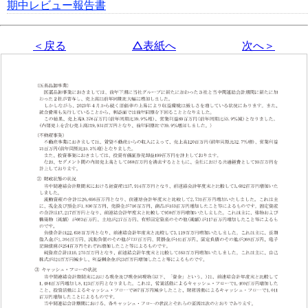
期中レビュー報告書
＜戻る
△表紙へ
次へ＞