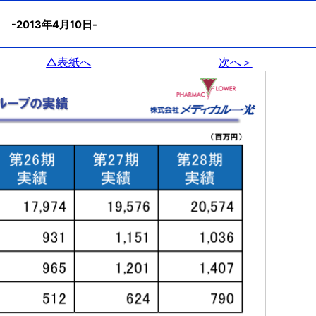
績
-2013年4月10日-
△表紙へ
次へ＞