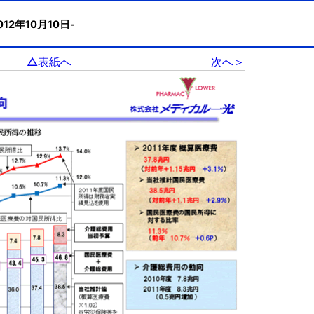
012年10月10日-
△表紙へ
次へ＞