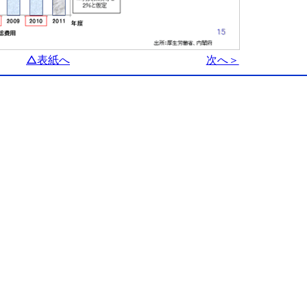
△表紙へ
次へ＞