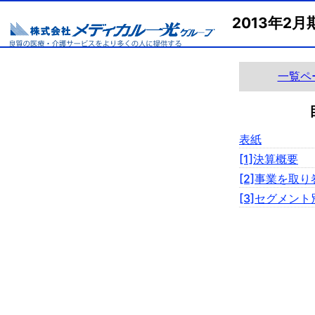
2013年2
一覧ペ
表紙
[1]決算概要
[2]事業を取
[3]セグメン