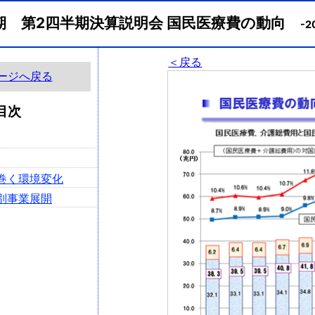
月期 第2四半期決算説明会 国民医療費の動向
-2
＜戻る
ージへ戻る
目次
り巻く環境変化
ト別事業展開