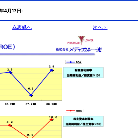
8年4月17日-
△表紙へ
次へ＞