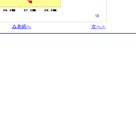
△表紙へ
次へ＞