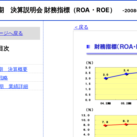
月期 決算説明会 財務指標（ROA・ROE）
-200
＜戻る
ージへ戻る
目次
2月期 決算概要
戦略
2月期 業績詳細