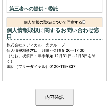
第三者への提供・委託
法律で定められている場合を除いて、応募される方々の個人情
報を当該応募者の同意を得ず第三者に開示・提供・委託するこ
個人情報の取扱について同意する
とはございません。
個人情報取扱に関するお問い合わせ窓
開示･訂正･削除について
口
当社は、個人情報に関する開示等の求めを受け付けておりま
株式会社メディカル一光グループ
す。その手続きについては、下記窓口にお問い合わせくださ
個人情報相談窓口 月曜～金曜 9:00～17:00
い。
（なお、祝祭日・年末年始 12月31 日～1月3日を除
く）
電話（フリーダイヤル）0120-119-337