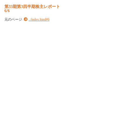
第33期第3四半期株主レポート
6/6
元のページ
../index.html#6