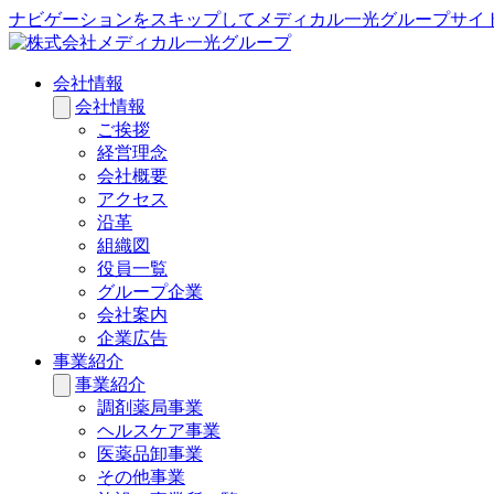
ナビゲーションをスキップしてメディカル一光グループサイ
会社情報
会社情報
ご挨拶
経営理念
会社概要
アクセス
沿革
組織図
役員一覧
グループ企業
会社案内
企業広告
事業紹介
事業紹介
調剤薬局事業
ヘルスケア事業
医薬品卸事業
その他事業