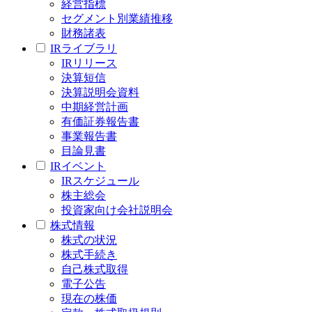
経営指標
セグメント別業績推移
財務諸表
IRライブラリ
IRリリース
決算短信
決算説明会資料
中期経営計画
有価証券報告書
事業報告書
目論見書
IRイベント
IRスケジュール
株主総会
投資家向け会社説明会
株式情報
株式の状況
株式手続き
自己株式取得
電子公告
現在の株価