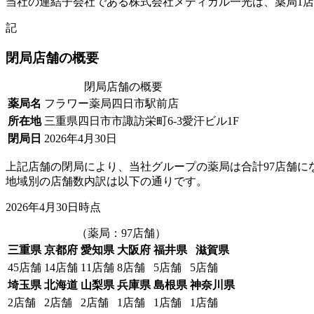
当社の連結子会社である株式会社メディカル一光は、薬局1
記
閉局店舗の概要
閉局店舗の概要
薬局名
フラワー薬局四日市駅前店
所在地
三重県四日市市諏訪栄町6-3愛汗ビル1F
閉局日
2026年4月30日
上記店舗の閉局により、当社グループの薬局は合計97店舗
地域別の店舗数内訳は以下の通りです。
2026年4月30日時点
（薬局：97店舗）
三重県
京都府
愛知県
大阪府
福井県
滋賀県
45店舗
14店舗
11店舗
8店舗
5店舗
5店舗
埼玉県
北海道
山梨県
兵庫県
島根県
神奈川県
2店舗
2店舗
2店舗
1店舗
1店舗
1店舗