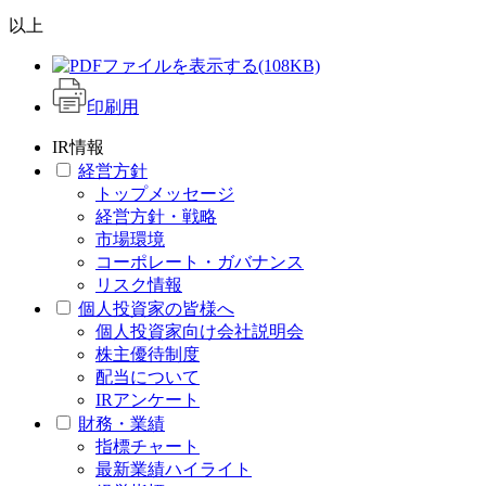
以上
(108KB)
印刷用
IR情報
経営方針
トップメッセージ
経営方針・戦略
市場環境
コーポレート・ガバナンス
リスク情報
個人投資家の皆様へ
個人投資家向け会社説明会
株主優待制度
配当について
IRアンケート
財務・業績
指標チャート
最新業績ハイライト