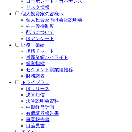
コーポレート・ガバナンス
リスク情報
個人投資家の皆様へ
個人投資家向け会社説明会
株主優待制度
配当について
IRアンケート
財務・業績
指標チャート
最新業績ハイライト
経営指標
セグメント別業績推移
財務諸表
IRライブラリ
IRリリース
決算短信
決算説明会資料
中期経営計画
有価証券報告書
事業報告書
目論見書