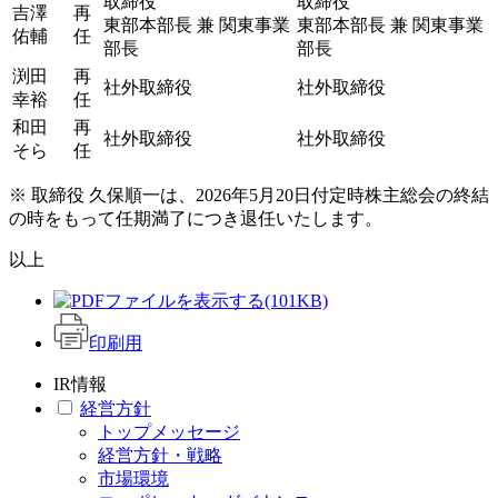
取締役
取締役
吉澤
再
東部本部長 兼 関東事業
東部本部長 兼 関東事業
佑輔
任
部長
部長
渕田
再
社外取締役
社外取締役
幸裕
任
和田
再
社外取締役
社外取締役
そら
任
※ 取締役 久保順一は、2026年5月20日付定時株主総会の終結
の時をもって任期満了につき退任いたします。
以上
(101KB)
印刷用
IR情報
経営方針
トップメッセージ
経営方針・戦略
市場環境